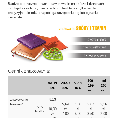
Bardzo estetyczne i trwałe grawerowanie na skórze i tkaninach
introligatorskich czy cięcie w filcu. Jest to nie tylko bardzo
precyzyjne ale także zapobiega strzępieniu się lub pękaniu
materiału.
Cennik znakowania:
100-
od
do 19
20-49
50-99
199
200
szt.
szt.
szt.
szt.
szt.
znakowanie
8,13
laserem*
zł
5,69
4,06
2,87
2,36
netto
10,00
zł
zł
zł
zł
brutto
zł
7,00
5,00
3,50
2,90