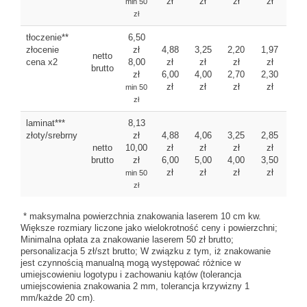
zł
zł
zł
zł
min 50
zł
tłoczenie**
6,50
złocenie
zł
4,88
3,25
2,20
1,97
netto
cena x2
8,00
zł
zł
zł
zł
brutto
zł
6,00
4,00
2,70
2,30
zł
zł
zł
zł
min 50
zł
laminat***
8,13
złoty/srebrny
zł
4,88
4,06
3,25
2,85
netto
10,00
zł
zł
zł
zł
brutto
zł
6,00
5,00
4,00
3,50
zł
zł
zł
zł
min 50
zł
* maksymalna powierzchnia znakowania laserem 10 cm kw.
Większe rozmiary liczone jako wielokrotność ceny i powierzchni;
Minimalna opłata za znakowanie laserem 50 zł brutto;
personalizacja 5 zł/szt brutto; W związku z tym, iż znakowanie
jest czynnością manualną mogą występować różnice w
umiejscowieniu logotypu i zachowaniu kątów (tolerancja
umiejscowienia znakowania 2 mm, tolerancja krzywizny 1
mm/każde 20 cm).