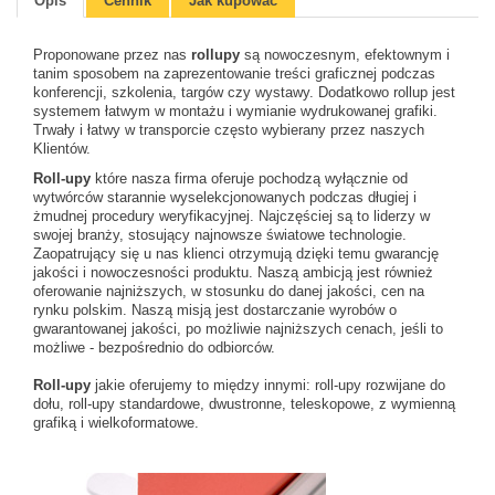
Opis
Cennik
Jak kupować
Proponowane przez nas
rollupy
są nowoczesnym, efektownym i
tanim sposobem na zaprezentowanie treści graficznej podczas
konferencji, szkolenia, targów czy wystawy. Dodatkowo rollup jest
systemem łatwym w montażu i wymianie wydrukowanej grafiki.
Trwały i łatwy w transporcie często wybierany przez naszych
Klientów.
Roll-upy
które nasza firma oferuje pochodzą wyłącznie od
wytwórców starannie wyselekcjonowanych podczas długiej i
żmudnej procedury weryfikacyjnej. Najczęściej są to liderzy w
swojej branży, stosujący najnowsze światowe technologie.
Zaopatrujący się u nas klienci otrzymują dzięki temu gwarancję
jakości i nowoczesności produktu. Naszą ambicją jest również
oferowanie najniższych, w stosunku do danej jakości, cen na
rynku polskim. Naszą misją jest dostarczanie wyrobów o
gwarantowanej jakości, po możliwie najniższych cenach, jeśli to
możliwe - bezpośrednio do odbiorców.
Roll-upy
jakie oferujemy to między innymi: roll-upy rozwijane do
dołu, roll-upy standardowe, dwustronne, teleskopowe, z wymienną
grafiką i wielkoformatowe.