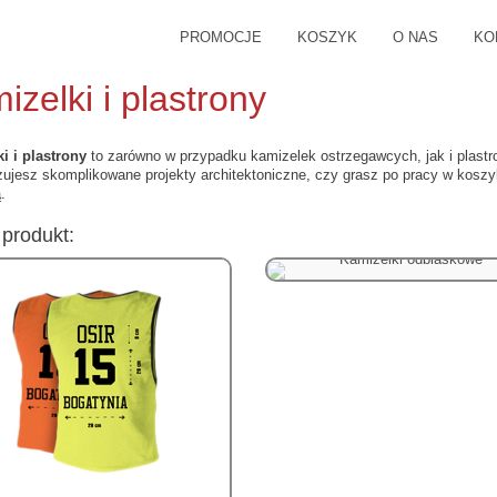
PROMOCJE
KOSZYK
O NAS
KO
izelki i plastrony
i i plastrony
to zarówno w przypadku kamizelek ostrzegawcych, jak i plastro
izujesz skomplikowane projekty architektoniczne, czy grasz po pracy w kosz
.
produkt:
Kamizelki odblaskowe