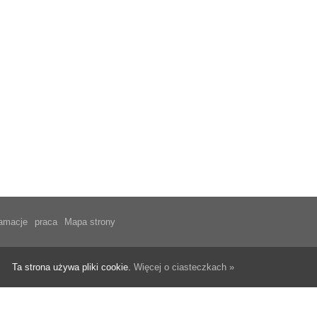
lamacje
praca
Mapa strony
Ta strona używa pliki cookie.
Więcej o ciasteczkach »