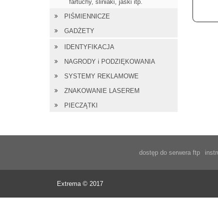
fartuchy, śliniaki, jaśki itp.
PIŚMIENNICZE
GADŻETY
IDENTYFIKACJA
NAGRODY i PODZIĘKOWANIA
SYSTEMY REKLAMOWE
ZNAKOWANIE LASEREM
PIECZĄTKI
dostęp do serwera ftp
inst
Extrema © 2017