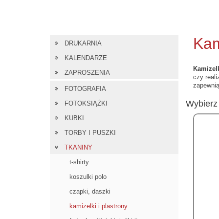
Kam
DRUKARNIA
KALENDARZE
Kamizelk
ZAPROSZENIA
czy real
zapewnią
FOTOGRAFIA
Wybierz 
FOTOKSIĄŻKI
KUBKI
TORBY I PUSZKI
TKANINY
t-shirty
koszulki polo
czapki, daszki
kamizelki i plastrony